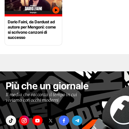
Dario Faini, da Dardust ad
autore per Mengoni: come
si scrivono canzoni di
successo
Più che un giornale
Il media che racconta il tempo in cui
viviamo con occhi moderni