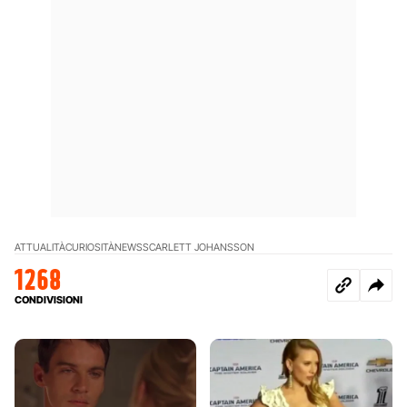
ATTUALITÀ
CURIOSITÀ
NEWS
SCARLETT JOHANSSON
1268
CONDIVISIONI