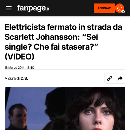
ABBONATI
2
Elettricista fermato in strada da
Scarlett Johansson: “Sei
single? Che fai stasera?”
(VIDEO)
16 Marzo 2014
18:40
,
A cura di
D.S.