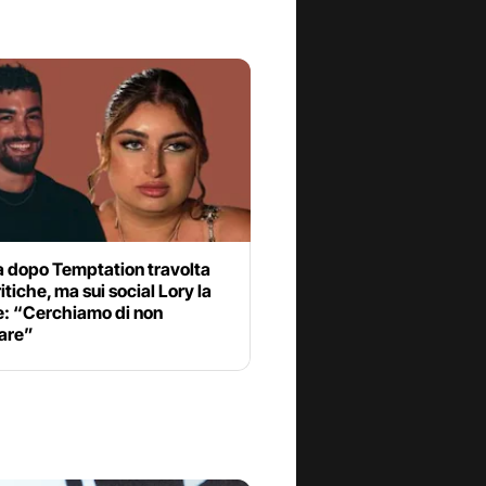
a dopo Temptation travolta
ritiche, ma sui social Lory la
e: “Cerchiamo di non
are”