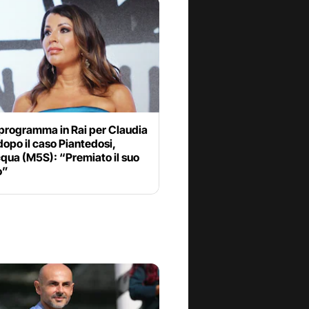
programma in Rai per Claudia
opo il caso Piantedosi,
qua (M5S): “Premiato il suo
o”