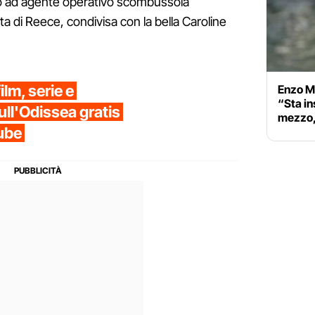
ato ad agente operativo scombussola
ta di Reece, condivisa con la bella Caroline
ilm, serie e
Enzo M
“Sta in
ull'Odissea gratis
mezzo,
tube