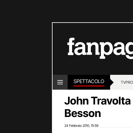
SPETTACOLO
TV
PRO
John Travolta 
Besson
24 Febbraio 2010
15:59
,