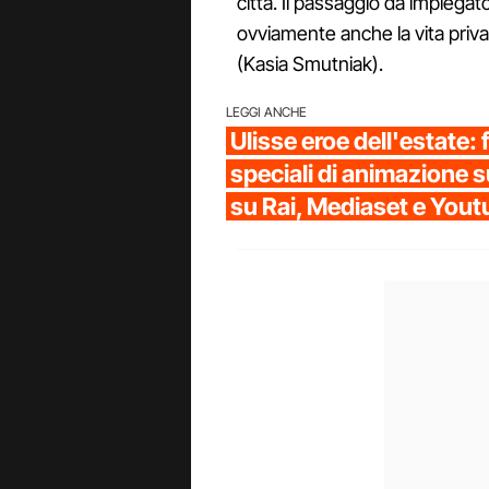
città. Il passaggio da impieg
ovviamente anche la vita priva
(Kasia Smutniak).
LEGGI ANCHE
Ulisse eroe dell'estate: f
speciali di animazione s
su Rai, Mediaset e You