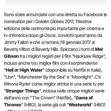
Sono state annunciate con una diretta su Facebook le
nomination per i Golden Globes 2017, 74esima
edizione della cerimonia più importante per cinema e
tv d'America dopo gli Oscar, condotti quest'anno da
Jimmy Fallon e che si terrano l'8 gennaio 2017 al
Beverly Hilton di Beverly Hills. Spiccano i nomi di
Mel
Gibson
tra i migliori registi per il film "Hacksaw Ridge",
incluso anche tra i miglior film con il sorprendente
"
Hell
or
High
Water
" (disponibile su Netflix in Italia),
"Lion", "Manchester By the Sea" e "Moonlight". C'è
Winona Ryder come miglior attrice in una serie tv per
"
Stranger
Things
", inclusa nelle cinque migliori serie
dell'anno con "The Crown" (Netflix), "
Game
of
Thrones
" (HBO), la serie già cult "
Westworld
" (HBO)