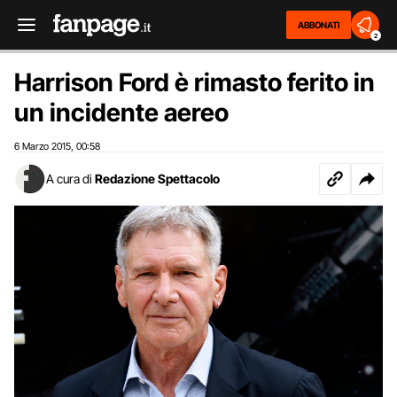
ABBONATI
2
Harrison Ford è rimasto ferito in
un incidente aereo
6 Marzo 2015
00:58
,
A cura di
Redazione Spettacolo