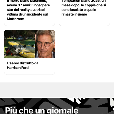
È morto Mano Machinek,
Temptation Island 2026, un
aveva 37 anni: l’ingegnere
mese dopo: le coppie che si
star dei reality austriaci
sono lasciate e quelle
vittima di un incidente sul
rimaste insieme
Mottarone
L'aereo distrutto da
Harrison Ford
Più che un giornale