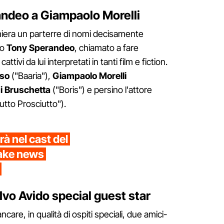
randeo a Giampaolo Morelli
 schiera un parterre di nomi decisamente
co
Tony Sperandeo
, chiamato a fare
attivi da lui interpretati in tanti film e fiction.
rso
("Baaria"),
Giampaolo Morelli
i Bruschetta
("Boris") e persino l'attore
utto Prosciutto").
à nel cast del
fake news
vo Avido special guest star
e, in qualità di ospiti speciali, due amici-