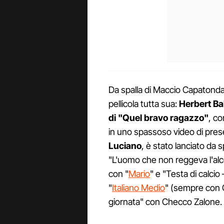
Da spalla di Maccio Capatonda
pellicola tutta sua:
Herbert Bal
di "Quel bravo ragazzo"
, co
in uno spassoso video di pres
Luciano
, è stato lanciato d
"L'uomo che non reggeva l'alco
con "
Mario
" e "Testa di calcio
"
Italiano Medio
" (sempre con 
giornata" con Checco Zalone.