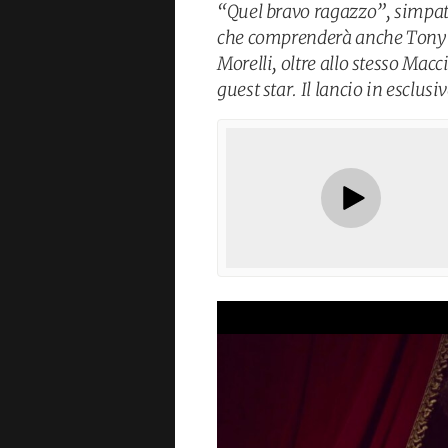
“Quel bravo ragazzo”, simpati
che comprenderà anche Tony 
Morelli, oltre allo stesso Mac
guest star. Il lancio in esclusi