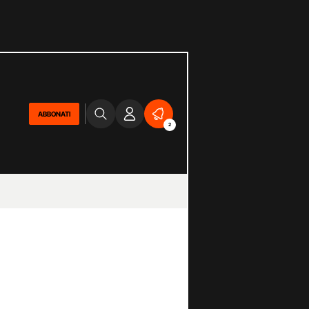
ABBONATI
2