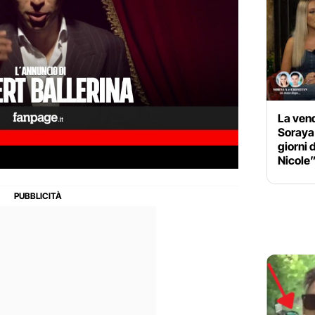
La vend
Soraya 
giorni d
Nicole