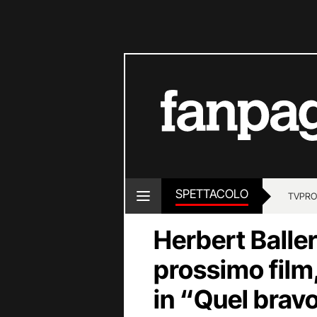
SPETTACOLO
TV
PRO
Herbert Baller
prossimo film
in “Quel brav