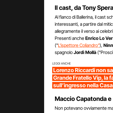
Il cast, da Tony Spe
Al fianco di Ballerina, il cast
interessanti, a partire dal miti
allegramente il verso ai celebri c
Presenti anche
Enrico Lo Ve
("
L'ispettore Coliandro"
),
Ninn
spagnolo
Jordì Mollà
("Prosci
LEGGI ANCHE
Lorenzo Riccardi non sar
Grande Fratello Vip, la 
sull’ingresso nella Casa
Maccio Capatonda e I
Non potevano ovviamente mancar