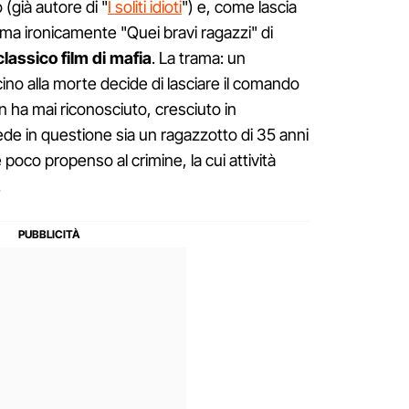
 (già autore di "
I soliti idioti
") e, come lascia
hiama ironicamente "Quei bravi ragazzi" di
classico film di mafia
. La trama: un
no alla morte decide di lasciare il comando
on ha mai riconosciuto, cresciuto in
ede in questione sia un ragazzotto di 35 anni
oco propenso al crimine, la cui attività
.