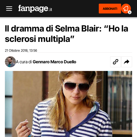
ABBONATI
2
Il dramma di Selma Blair: “Ho la
sclerosi multipla”
21 Ottobre 2018
13:56
,
A cura di
Gennaro Marco Duello