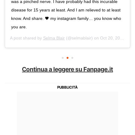
was a pinched nerve. I have probably had this incurable
disease for 15 years at least. And I am relieved to at least
know. And share. 🖤 my instagram family… you know who
you are.
A post shared by
Selma Blair
(@selmablair) on
Oct 20, 2018 at 11:23am PDT
Continua a leggere su Fanpage.it