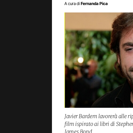
A cura di
Fernanda Pica
Javier Bardem lavorerà alle ri
film ispirato ai libri di Steph
James Bond.