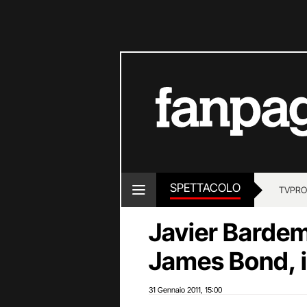
SPETTACOLO
TV
PRO
Javier Bardem
James Bond, i
31 Gennaio 2011
15:00
,