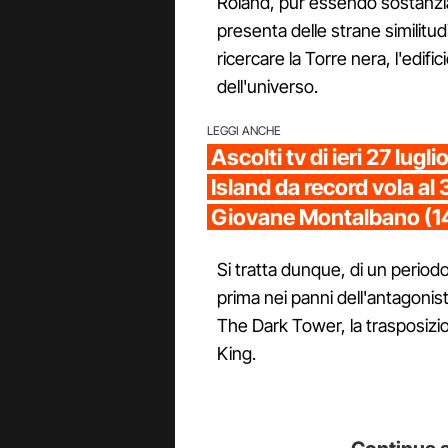
Roland, pur essendo sostanzia
presenta delle strane similitud
ricercare la Torre nera, l'edifi
dell'universo.
LEGGI ANCHE
Ascolti tv di ieri 27 lugl
Island da record vola al 
Giovane Montalbano (1
Si tratta dunque, di un perio
prima nei panni dell'antagoni
The Dark Tower, la trasposizi
King.