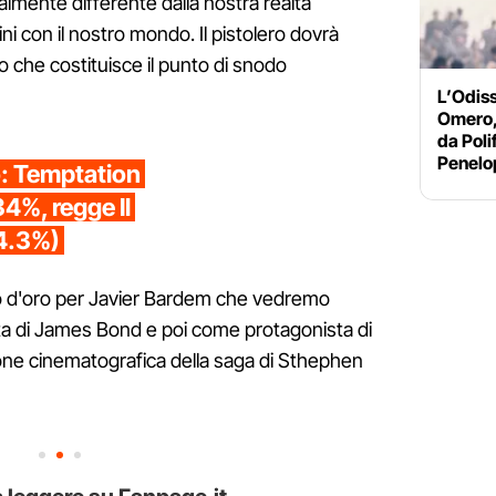
lmente differente dalla nostra realtà
ini con il nostro mondo. Il pistolero dovrà
cio che costituisce il punto di snodo
L’Odiss
Omero, 
da Poli
Penelo
io: Temptation
34%, regge Il
4.3%)
do d'oro per Javier Bardem che vedremo
sta di James Bond e poi come protagonista di
one cinematografica della saga di Sthephen