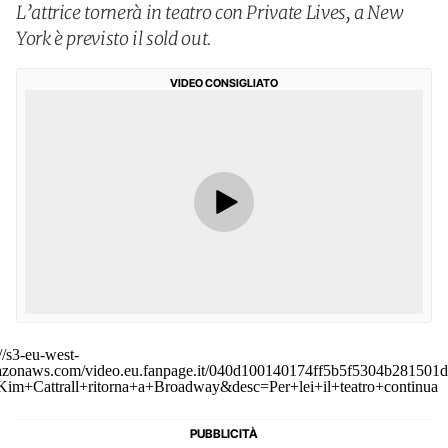
L’attrice tornerà in teatro con Private Lives, a New
York è previsto il sold out.
VIDEO CONSIGLIATO
://s3-eu-west-
zonaws.com/video.eu.fanpage.it/040d100140174ff5b5f5304b281501d
=Kim+Cattrall+ritorna+a+Broadway&desc=Per+lei+il+teatro+continua