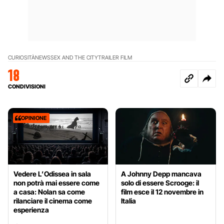
CURIOSITÀ
NEWS
SEX AND THE CITY
TRAILER FILM
18
CONDIVISIONI
OPINIONE
Vedere L’Odissea in sala
A Johnny Depp mancava
non potrà mai essere come
solo di essere Scrooge: il
a casa: Nolan sa come
film esce il 12 novembre in
rilanciare il cinema come
Italia
esperienza