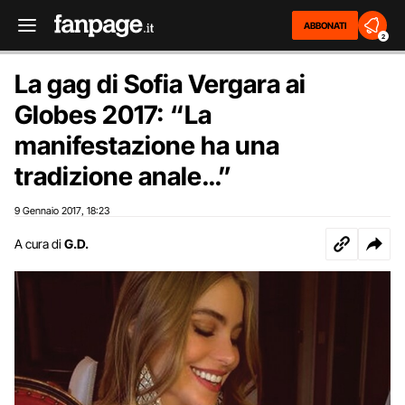
ABBONATI
2
La gag di Sofia Vergara ai
Globes 2017: “La
manifestazione ha una
tradizione anale…”
9 Gennaio 2017
18:23
,
A cura di
G.D.