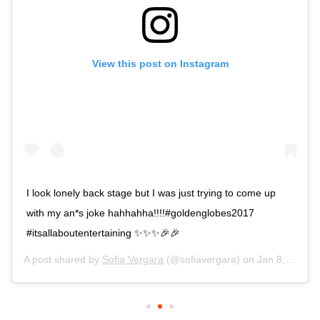
View this post on Instagram
I look lonely back stage but I was just trying to come up
with my an*s joke hahhahha!!!!#goldenglobes2017
#itsallaboutentertaining ✨✨✨🎉🎉
A post shared by
Sofia Vergara
(@sofiavergara) on
Jan 8, 2017 at 6:24pm PST