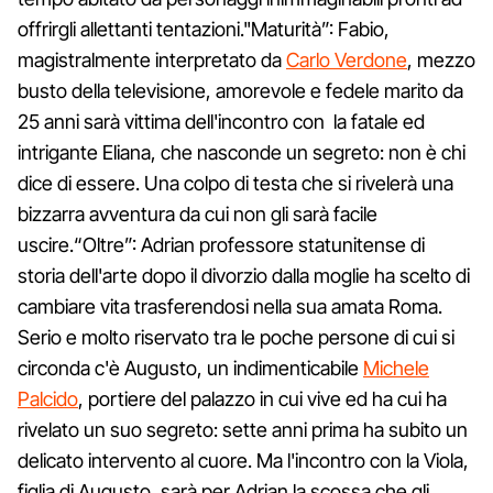
offrirgli allettanti tentazioni."Maturità”: Fabio,
magistralmente interpretato da
Carlo Verdone
, mezzo
busto della televisione, amorevole e fedele marito da
25 anni sarà vittima dell'incontro con la fatale ed
intrigante Eliana, che nasconde un segreto: non è chi
dice di essere. Una colpo di testa che si rivelerà una
bizzarra avventura da cui non gli sarà facile
uscire.“Oltre”: Adrian professore statunitense di
storia dell'arte dopo il divorzio dalla moglie ha scelto di
cambiare vita trasferendosi nella sua amata Roma.
Serio e molto riservato tra le poche persone di cui si
circonda c'è Augusto, un indimenticabile
Michele
Palcido
, portiere del palazzo in cui vive ed ha cui ha
rivelato un suo segreto: sette anni prima ha subito un
delicato intervento al cuore. Ma l'incontro con la Viola,
figlia di Augusto, sarà per Adrian la scossa che gli