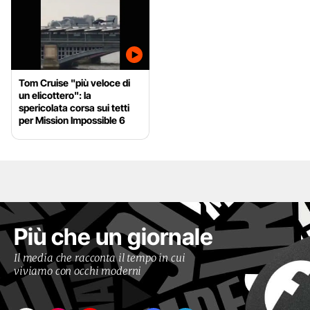
Tom Cruise "più veloce di
un elicottero": la
spericolata corsa sui tetti
per Mission Impossible 6
Più che un giornale
Il media che racconta il tempo in cui
viviamo con occhi moderni