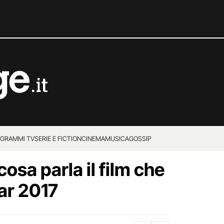
GRAMMI TV
SERIE E FICTION
CINEMA
MUSICA
GOSSIP
cosa parla il film che
car 2017