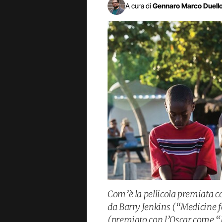
A cura di
Gennaro Marco Duell
Com’è la pellicola premiata c
da Barry Jenkins (“Medicine 
(premiato con l’Oscar come “M