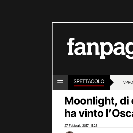
SPETTACOLO
TV
PRO
Moonlight, di 
ha vinto l’Os
27 Febbraio 2017
11:28
,