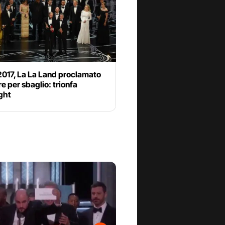
2017, La La Land proclamato
re per sbaglio: trionfa
ght