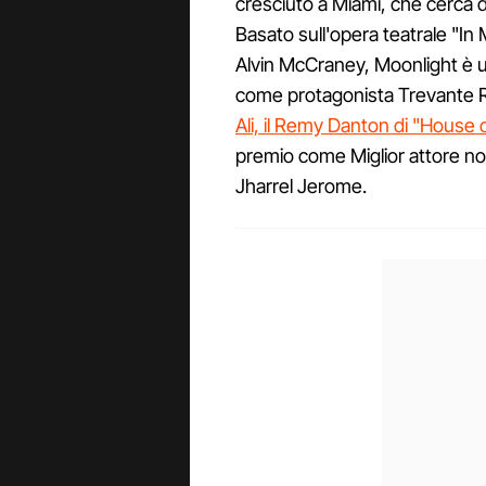
cresciuto a Miami, che cerca d
Basato sull'opera teatrale "In
Alvin McCraney, Moonlight è u
come protagonista Trevante R
Ali, il Remy Danton di "House 
premio come Miglior attore no
Jharrel Jerome.