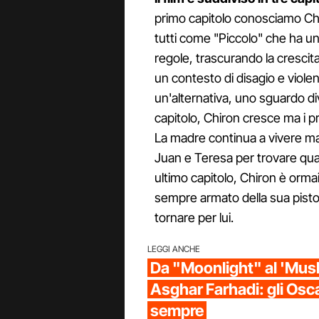
primo capitolo conosciamo Ch
tutti come "Piccolo" che ha u
regole, trascurando la crescita
un contesto di disagio e viole
un'alternativa, uno sguardo d
capitolo, Chiron cresce ma i pr
La madre continua a vivere male
Juan e Teresa per trovare qua
ultimo capitolo, Chiron è ormai
sempre armato della sua pistola
tornare per lui.
LEGGI ANCHE
Da "Moonlight" al 'Musl
Asghar Farhadi: gli Oscar
sempre