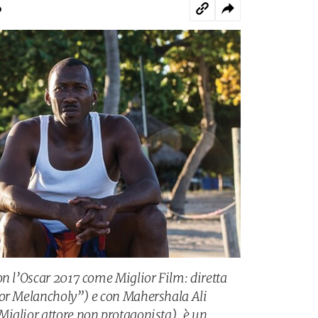
o
on l’Oscar 2017 come Miglior Film: diretta
for Melancholy”) e con Mahershala Ali
iglior attore non protagonista), è un