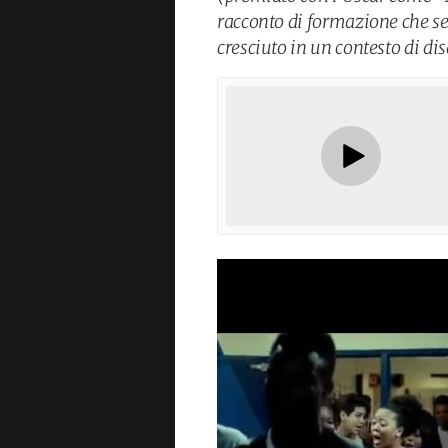
racconto di formazione che se
cresciuto in un contesto di dis