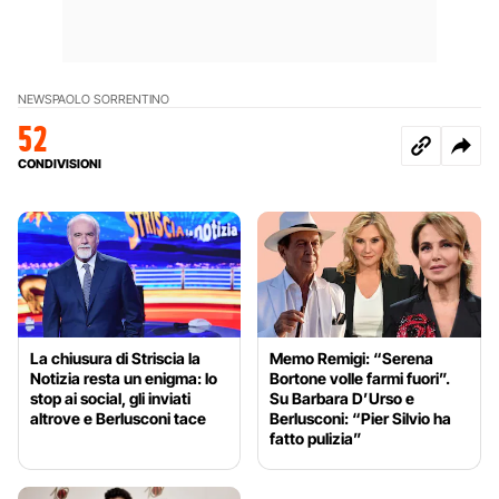
NEWS
PAOLO SORRENTINO
52
CONDIVISIONI
La chiusura di Striscia la
Memo Remigi: “Serena
Notizia resta un enigma: lo
Bortone volle farmi fuori”.
stop ai social, gli inviati
Su Barbara D’Urso e
altrove e Berlusconi tace
Berlusconi: “Pier Silvio ha
fatto pulizia”