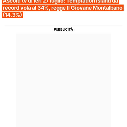
Ascolti tv di ieri 27 luglio: Temptation Island da
record vola al 34%, regge Il Giovane Montalbano
(14.3%)