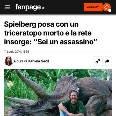
ABBONATI
2
Spielberg posa con un
triceratopo morto e la rete
insorge: “Sei un assassino”
11 Luglio 2014
16:59
,
A cura di
Daniela Seclì