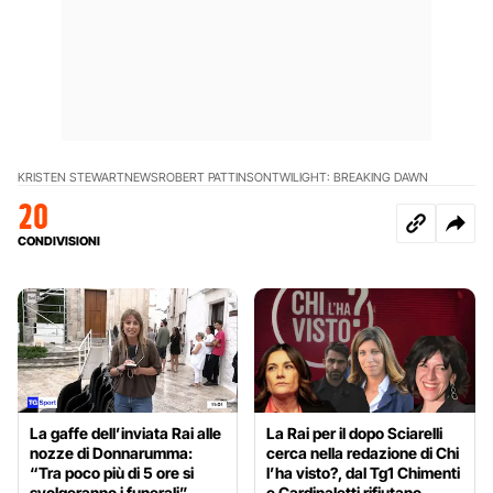
KRISTEN STEWART
NEWS
ROBERT PATTINSON
TWILIGHT: BREAKING DAWN
20
CONDIVISIONI
La gaffe dell’inviata Rai alle
La Rai per il dopo Sciarelli
nozze di Donnarumma:
cerca nella redazione di Chi
“Tra poco più di 5 ore si
l’ha visto?, dal Tg1 Chimenti
svolgeranno i funerali”
e Cardinaletti rifiutano