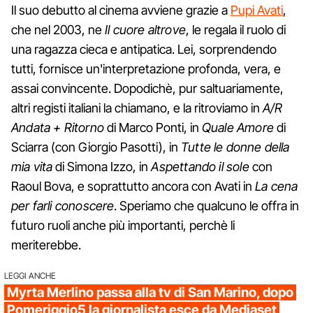
Il suo debutto al cinema avviene grazie a
Pupi Avati
,
che nel 2003, ne
Il cuore altrove
, le regala il ruolo di
una ragazza cieca e antipatica. Lei, sorprendendo
tutti, fornisce un'interpretazione profonda, vera, e
assai convincente. Dopodichè, pur saltuariamente,
altri registi italiani la chiamano, e la ritroviamo in
A/R
Andata + Ritorno
di Marco Ponti, in
Quale Amore
di
Sciarra (con Giorgio Pasotti), in
Tutte le donne della
mia vita
di Simona Izzo, in
Aspettando il sole
con
Raoul Bova, e soprattutto ancora con Avati in
La cena
per farli conoscere
. Speriamo che qualcuno le offra in
futuro ruoli anche più importanti, perchè li
meriterebbe.
LEGGI ANCHE
Myrta Merlino passa alla tv di San Marino, dopo
Pomeriggio5 la giornalista esce da Mediaset