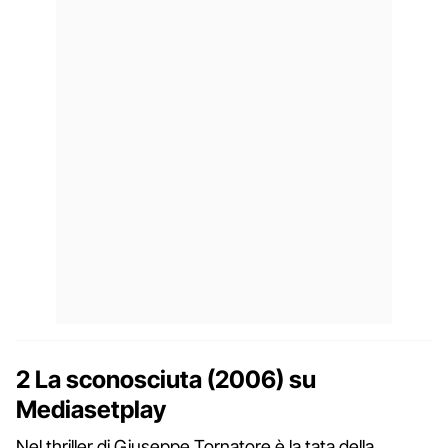
2 La sconosciuta (2006) su
Mediasetplay
Nel thriller di Giuseppe Tornatore è la tata della