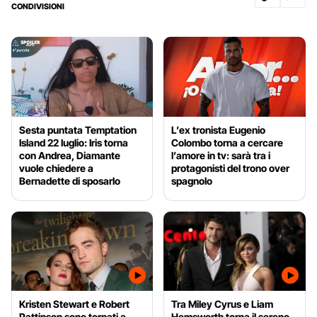
CONDIVISIONI
Sesta puntata Temptation
L’ex tronista Eugenio
Island 22 luglio: Iris torna
Colombo torna a cercare
con Andrea, Diamante
l’amore in tv: sarà tra i
vuole chiedere a
protagonisti del trono over
Bernadette di sposarlo
spagnolo
Kristen Stewart e Robert
Tra Miley Cyrus e Liam
Pattinson sono tornati a
Hemsworth torna il sereno