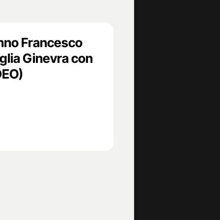
nno Francesco
iglia Ginevra con
IDEO)