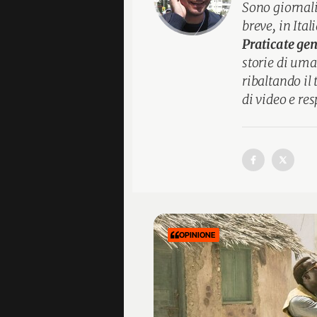
Sono giornali
breve, in Ital
Praticate gen
storie di uma
ribaltando il 
di video e res
OPINIONE