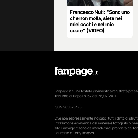
Francesco Nuti: “Sono uno
che non molla, siete nei
miei occhi e nel mio
cuore” (VIDEO)
Fanpage.it è una testata giornalistica registrata presso
Tribunale di Napoli n. 57 del 26/07/2011.
ISSN 3035-3475
Ove non espressamente indicato, tutti i diritti di sfru
utilizzazione economica del materiale fotografico pre
sito Fanpage.it sono da intendersi di proprietà dei forn
LaPresse e Getty Images.