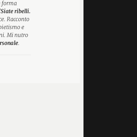
n forma
"
Siate ribelli.
ce. Racconto
 pietismo e
ini. Mi nutro
ersonale
.