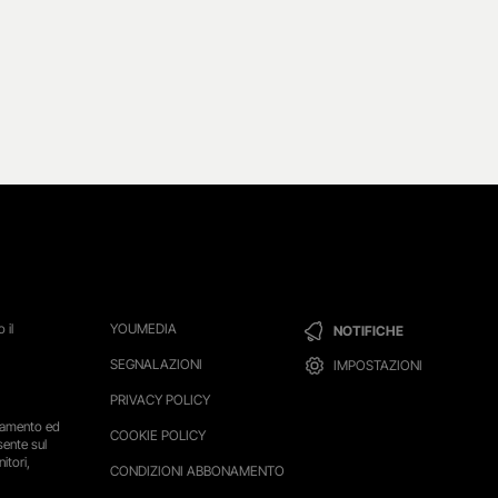
 il
YOUMEDIA
NOTIFICHE
SEGNALAZIONI
IMPOSTAZIONI
PRIVACY POLICY
ttamento ed
COOKIE POLICY
sente sul
itori,
CONDIZIONI ABBONAMENTO