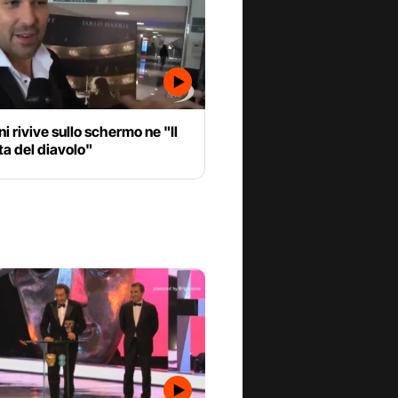
i rivive sullo schermo ne "Il
sta del diavolo"