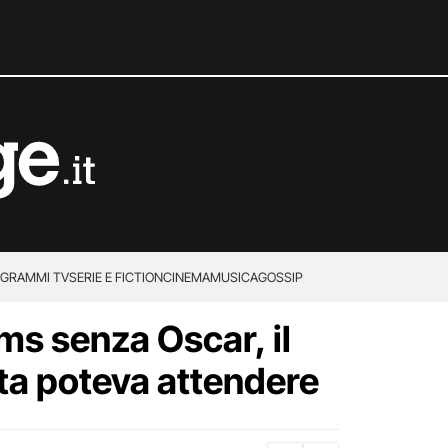
GRAMMI TV
SERIE E FICTION
CINEMA
MUSICA
GOSSIP
ms senza Oscar, il
ita poteva attendere