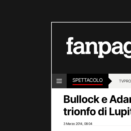
SPETTACOLO
TV
PRO
Bullock e Ada
trionfo di Lup
3 Marzo 2014
08:04
,