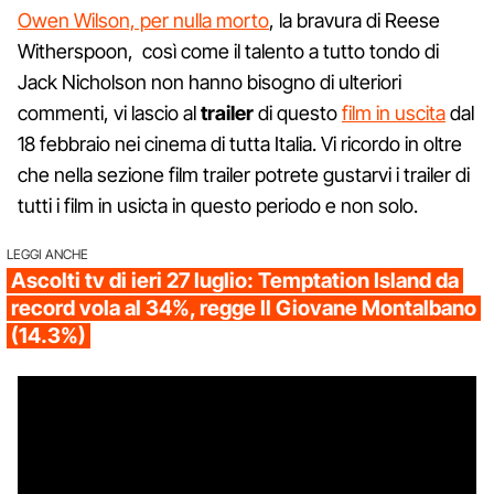
Owen Wilson, per nulla morto
, la bravura di Reese
Witherspoon, così come il talento a tutto tondo di
Jack Nicholson non hanno bisogno di ulteriori
commenti, vi lascio al
trailer
di questo
film in uscita
dal
18 febbraio nei cinema di tutta Italia. Vi ricordo in oltre
che nella sezione film trailer potrete gustarvi i trailer di
tutti i film in usicta in questo periodo e non solo.
LEGGI ANCHE
Ascolti tv di ieri 27 luglio: Temptation Island da
record vola al 34%, regge Il Giovane Montalbano
(14.3%)