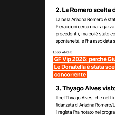
2. La Romero scelta 
La bella Ariadna Romero è stat
Pieraccioni cerca una ragazza 
precedenti), ma poi è stato col
spontaneità, e l’ha assoldata s
LEGGI ANCHE
GF Vip 2026: perché Giu
Le Donatella è stata sc
concorrente
3. Thyago Alves visto
Il bel Thyago Alves, che nel fi
fidanzata di Ariadna Romero/L
il regista l’ha notato nel prog