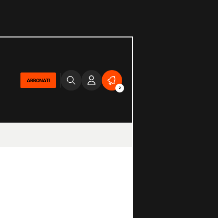
ABBONATI
2