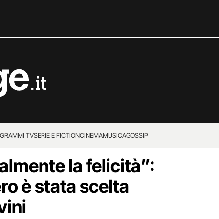
GRAMMI TV
SERIE E FICTION
CINEMA
MUSICA
GOSSIP
almente la felicità”:
o è stata scelta
vini