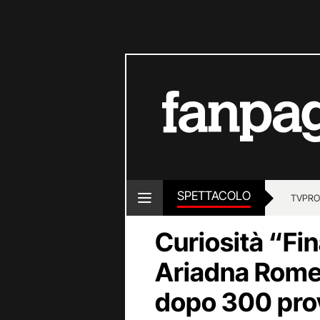
SPETTACOLO
TV
PRO
Curiosità “Fin
Ariadna Romer
dopo 300 pro