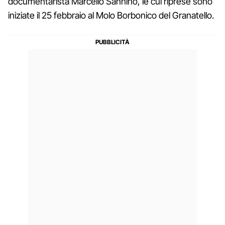
documentarista Marcello Sannino, le cui riprese sono
iniziate il 25 febbraio al Molo Borbonico del Granatello.