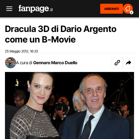
ABBONATI
2
Dracula 3D di Dario Argento
come un B-Movie
25 Maggio 2012
16:33
,
A cura di
Gennaro Marco Duello