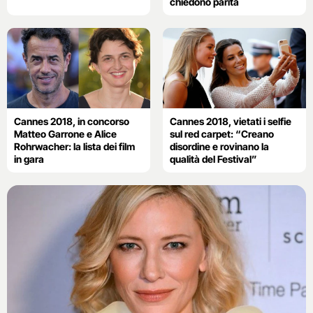
chiedono parità
Cannes 2018, in concorso
Cannes 2018, vietati i selfie
Matteo Garrone e Alice
sul red carpet: “Creano
Rohrwacher: la lista dei film
disordine e rovinano la
in gara
qualità del Festival”