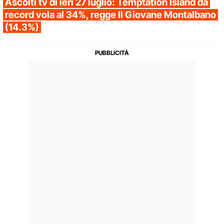
Ascolti tv di ieri 27 luglio: Temptation Island da
record vola al 34%, regge Il Giovane Montalbano
(14.3%)