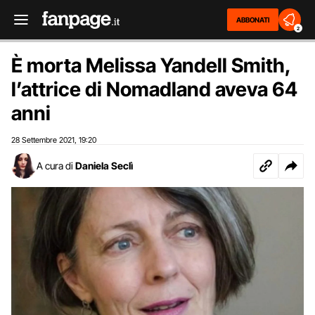
ABBONATI
2
È morta Melissa Yandell Smith,
l’attrice di Nomadland aveva 64
anni
28 Settembre 2021
19:20
,
A cura di
Daniela Seclì