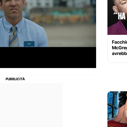
Facchin
McGrego
avrebb