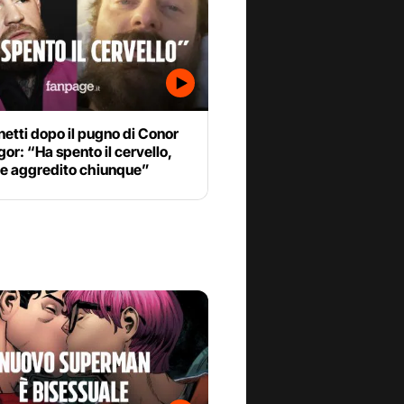
etti dopo il pugno di Conor
r: “Ha spento il cervello,
e aggredito chiunque”