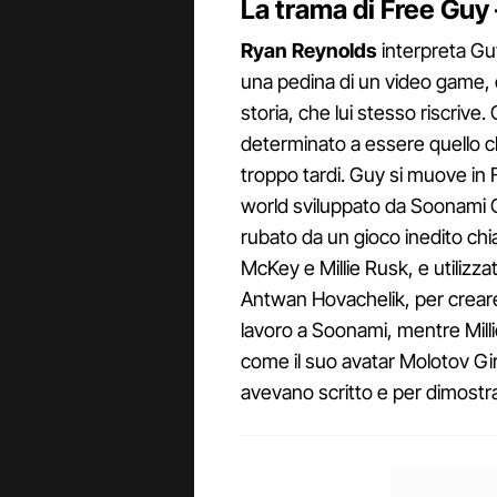
La trama di Free Guy 
Ryan
Reynolds
interpreta Gu
una pedina di un video game, d
storia, che lui stesso riscrive.
determinato a essere quello c
troppo tardi. Guy si muove in
world sviluppato da Soonami G
rubato da un gioco inedito chi
McKey e Millie Rusk, e utilizz
Antwan Hovachelik, per creare
lavoro a Soonami, mentre Millie
come il suo avatar Molotov Gir
avevano scritto e per dimostrar