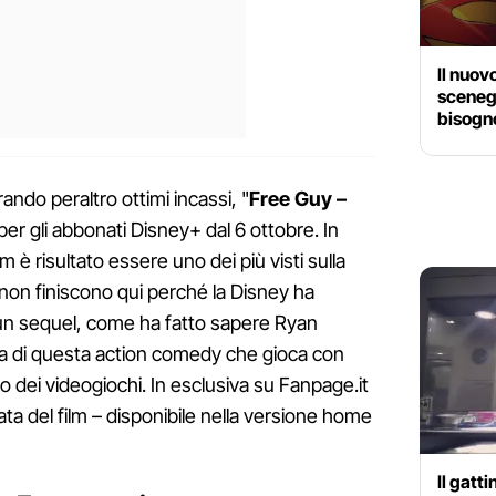
Il nuov
sceneg
bisogno
rando peraltro ottimi incassi, "
Free Guy –
 per gli abbonati Disney+ dal 6 ottobre. In
lm è risultato essere uno dei più visti sulla
non finiscono qui perché la Disney ha
i un sequel, come ha fatto sapere Ryan
a di questa action comedy che gioca con
o dei videogiochi. In esclusiva su Fanpage.it
a del film – disponibile nella versione home
Il gatt