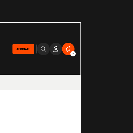
ABBONATI
2