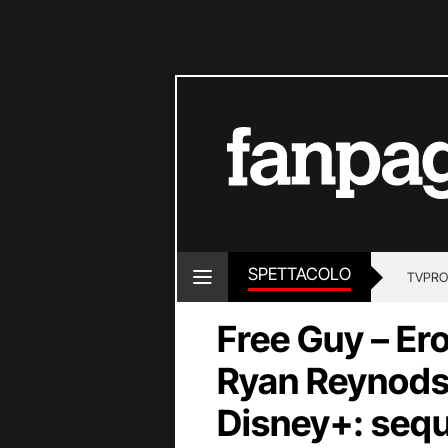
SPETTACOLO
TV
PRO
Free Guy – Er
Ryan Reynods t
Disney+: seque