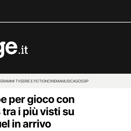
GRAMMI TV
SERIE E FICTION
CINEMA
MUSICA
GOSSIP
oe per gioco con
ra i più visti su
l in arrivo