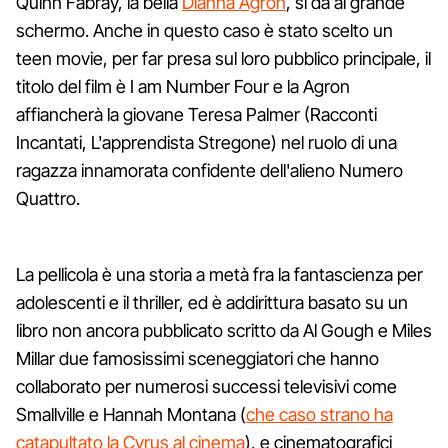
Quinn Fabray, la bella
Dianna Agron
, si da al grande
schermo. Anche in questo caso è stato scelto un
teen movie, per far presa sul loro pubblico principale, il
titolo del film è I am Number Four e la Agron
affiancherà la giovane Teresa Palmer (Racconti
Incantati, L'apprendista Stregone) nel ruolo di una
ragazza innamorata confidente dell'alieno Numero
Quattro.
La pellicola è una storia a metà fra la fantascienza per
adolescenti e il thriller, ed è addirittura basato su un
libro non ancora pubblicato scritto da Al Gough e Miles
Millar due famosissimi sceneggiatori che hanno
collaborato per numerosi successi televisivi come
Smallville e Hannah Montana (
che caso strano ha
catapultato la Cyrus al cinema
), e cinematografici