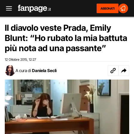
ABBONATI
Il diavolo veste Prada, Emily
Blunt: “Ho rubato la mia battuta
più nota ad una passante”
12 Ottobre 2015
12:27
,
A cura di
Daniela Seclì