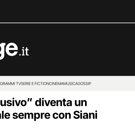
GRAMMI TV
SERIE E FICTION
CINEMA
MUSICA
GOSSIP
busivo” diventa un
ale sempre con Siani