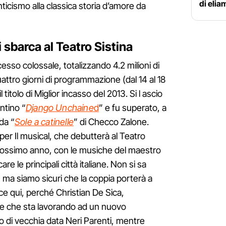
di eli
ticismo alla classica storia d’amore da
i sbarca al Teatro Sistina
so colossale, totalizzando 4.2 milioni di
uattro giorni di programmazione (dal 14 al 18
titolo di Miglior incasso del 2013. Si l ascio
antino “
Django Unchaine
d
” e fu superato, a
da “
Sole a catinelle
” di Checco Zalone.
per Il musical, che debutterà al Teatro
prossimo anno, con le musiche del maestro
e le principali città italiane. Non si sa
, ma siamo sicuri che la coppia porterà a
isce qui, perché Christian De Sica,
re che sta lavorando ad un nuovo
o di vecchia data Neri Parenti, mentre