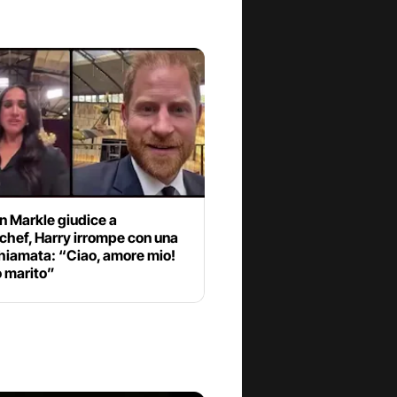
 Markle giudice a
chef, Harry irrompe con una
hiamata: “Ciao, amore mio!
o marito”