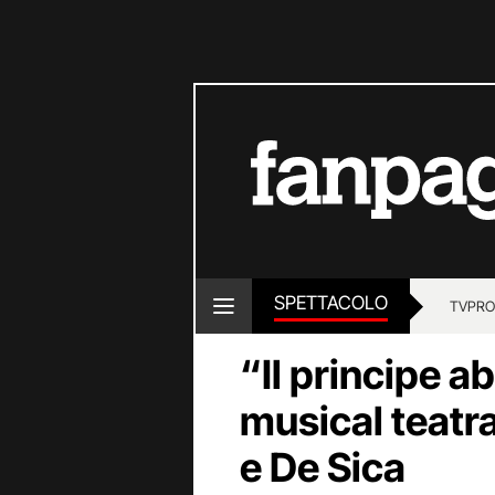
SPETTACOLO
TV
PRO
“Il principe a
musical teatr
e De Sica