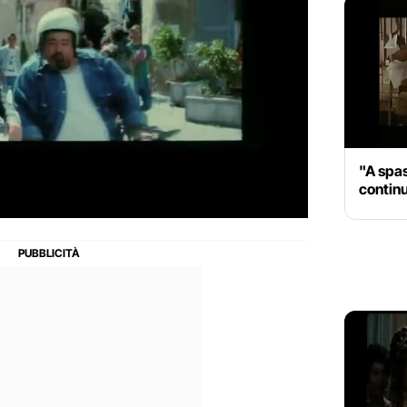
"A spa
continua