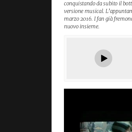
conquistando da subito il bott
versione musical. L’appuntamen
marzo 2016. I fan già fremono
nuovo insieme.