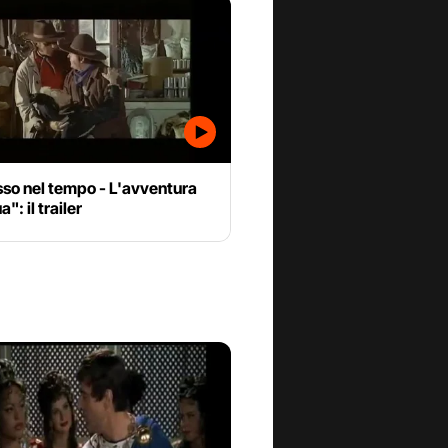
sso nel tempo - L'avventura
": il trailer