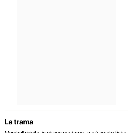
La trama
Marshall rivisita, in chiave moderna, le più amate fiabe