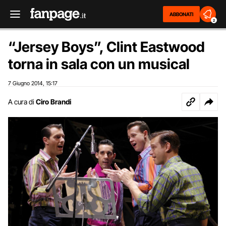
ABBONATI
2
“Jersey Boys”, Clint Eastwood
torna in sala con un musical
7 Giugno 2014
15:17
,
A cura di
Ciro Brandi