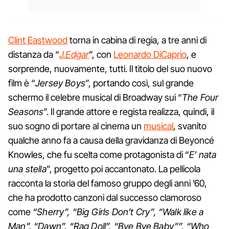
Clint Eastwood
torna in cabina di regia, a tre anni di
distanza da “
J.Edgar
”, con
Leonardo DiCaprio
, e
sorprende, nuovamente, tutti. Il titolo del suo nuovo
film è “
Jersey Boys
”, portando così, sul grande
schermo il celebre musical di Broadway sui “
The Four
Seasons
”. Il grande attore e regista realizza, quindi, il
suo sogno di portare al cinema un
musical
, svanito
qualche anno fa a causa della gravidanza di Beyoncé
Knowles, che fu scelta come protagonista di “
E’ nata
una stella
”, progetto poi accantonato. La pellicola
racconta la storia del famoso gruppo degli anni ’60,
che ha prodotto canzoni dal successo clamoroso
come
“Sherry”, “Big Girls Don’t Cry”, “Walk like a
Man”, “Dawn”, “Rag Doll”, “Bye Bye Baby””, “Who