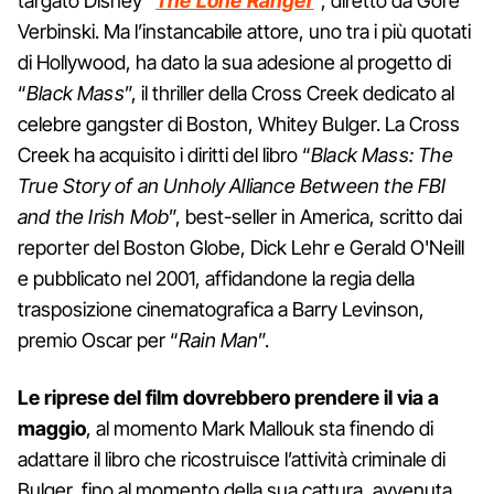
targato Disney “
The Lone Ranger
”, diretto da Gore
Verbinski. Ma l’instancabile attore, uno tra i più quotati
di Hollywood, ha dato la sua adesione al progetto di
“
Black Mass
”, il thriller della Cross Creek dedicato al
celebre gangster di Boston, Whitey Bulger. La Cross
Creek ha acquisito i diritti del libro “
Black Mass: The
True Story of an Unholy Alliance Between the FBI
and the Irish Mob
”, best-seller in America, scritto dai
reporter del Boston Globe, Dick Lehr e Gerald O'Neill
e pubblicato nel 2001, affidandone la regia della
trasposizione cinematografica a Barry Levinson,
premio Oscar per “
Rain Man
”.
Le riprese del film dovrebbero prendere il via a
maggio
, al momento Mark Mallouk sta finendo di
adattare il libro che ricostruisce l’attività criminale di
Bulger, fino al momento della sua cattura, avvenuta