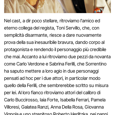
Nel cast, a dir poco stellare, ritroviamo l'amico ed
eterno collega del regista, Toni Servillo, che, con
semplicità disarmante, riesce a dare nuovamente
prova della sua inesauribile bravura, dando corpo al
protagonista e rendendo il personaggio più credibile
che mai. Accanto a lui ritroviamo due pezzi da novanta
come Carlo Verdone e Sabrina Ferilli, che Sorrentino
ha saputo mettere a loro agio in due personaggi
pensati ad hoc per i due attori, in particolar modo
quello della Ferilli, che sembrerebbe scritto su misura
per lei. Al loro fianco ritroviamo attori del calibro di
Carlo Buccirosso, Iaia Forte, Isabella Ferrari, Pamela
Villoresi, Galatea Ranzi, Anna Della Rosa, Giovanna
Vignola e uno strepitoso Roberto Herlitzka, nei panni