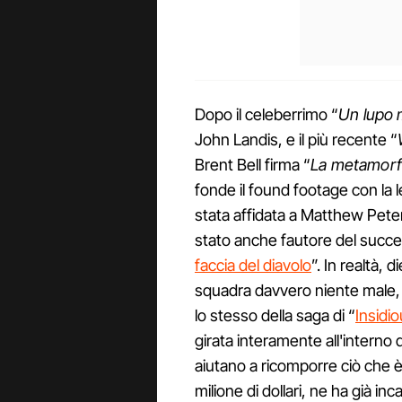
Dopo il celeberrimo “
Un lupo 
John Landis, e il più recente “
Brent Bell firma “
La metamorfo
fonde il found footage con la 
stata affidata a Matthew Pete
stato anche fautore del success
faccia del diavolo
”. In realtà, d
squadra davvero niente male, 
lo stesso della saga di “
Insidi
girata interamente all'interno d
aiutano a ricomporre ciò che è
milione di dollari, ne ha già in