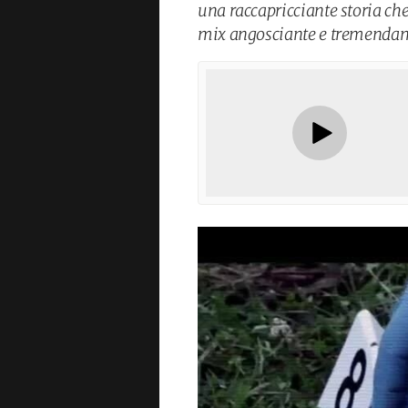
una raccapricciante storia che
mix angosciante e tremenda