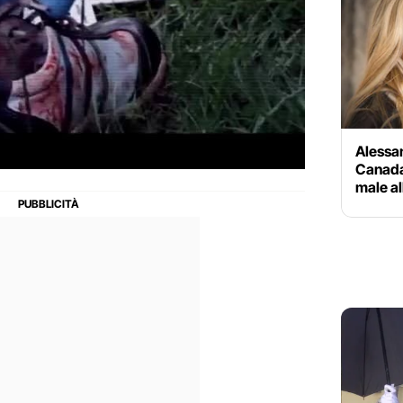
Alessan
Canada
male al