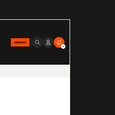
ABBONATI
2