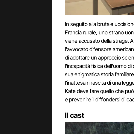
In seguito alla brutale uccisio
Francia rurale, uno strano uom
viene accusato della strage. A
l'avvocato difensore american
di adottare un approccio scienti
l'incapacità fisica dell'uomo d
sua enigmatica storia familiar
l'inattesa rinascita di una le
Kate deve fare quello che può 
e prevenire il diffondersi di c
Il cast