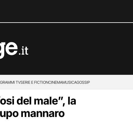
GRAMMI TV
SERIE E FICTION
CINEMA
MUSICA
GOSSIP
si del male”, la
 lupo mannaro