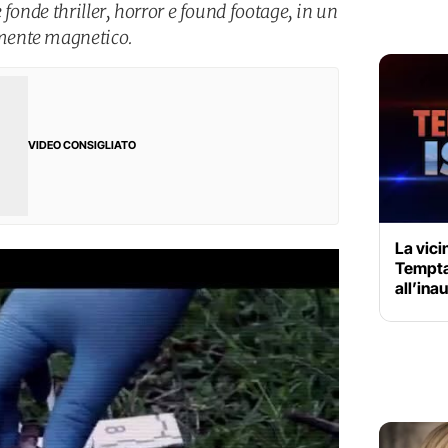
 fonde thriller, horror e found footage, in un
mente magnetico.
VIDEO CONSIGLIATO
La vici
Temptat
all’ina