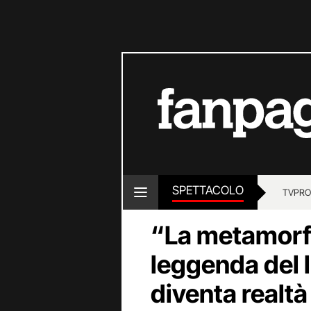
SPETTACOLO
TV
PRO
“La metamorfo
leggenda del
diventa realtà