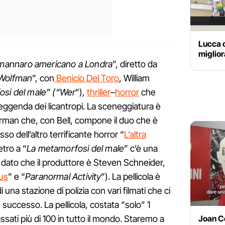
Lucca 
miglior
mannaro americano a Londra
”, diretto da
Wolfman
”, con
Benicio Del Toro
, William
si del male” (“Wer
”),
thriller
–
horror
che
leggenda dei licantropi. La sceneggiatura è
rman che, con Bell, compone il duo che è
o dell’altro terrificante horror “
L’altra
ietro a “
La metamorfosi del male
” c’è una
dato che il produttore è Steven Schneider,
ous
” e “
Paranormal Activity
”). La pellicola è
i una stazione di polizia con vari filmati che ci
 successo. La pellicola, costata “solo” 1
cassati più di 100 in tutto il mondo. Staremo a
Joan Co