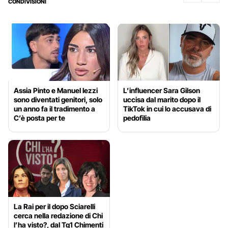
CONDIVISIONI
Assia Pinto e Manuel Iezzi
L’influencer Sara Gilson
sono diventati genitori, solo
uccisa dal marito dopo il
un anno fa il tradimento a
TikTok in cui lo accusava di
C’è posta per te
pedofilia
La Rai per il dopo Sciarelli
cerca nella redazione di Chi
l’ha visto?, dal Tg1 Chimenti