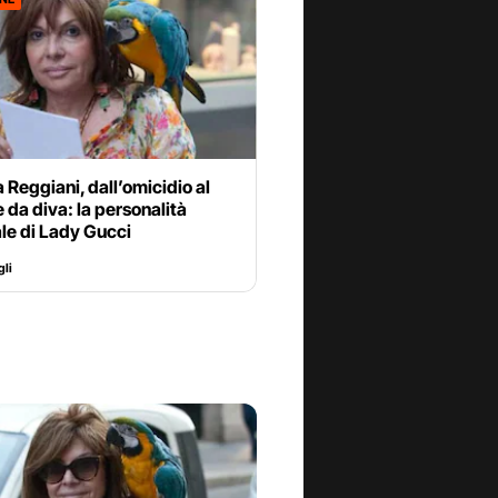
a Reggiani, dall’omicidio al
 da diva: la personalità
le di Lady Gucci
li