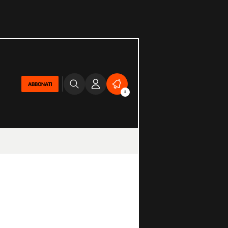
ABBONATI
2