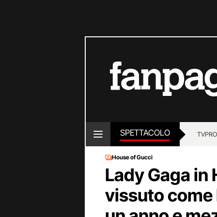
SPETTACOLO
TV
PRO
House of Gucci
Lady Gaga in 
vissuto come 
un anno e me