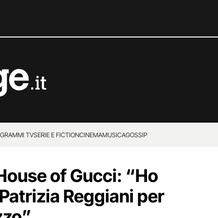
GRAMMI TV
SERIE E FICTION
CINEMA
MUSICA
GOSSIP
House of Gucci: “Ho
Patrizia Reggiani per
zzo”