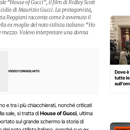
le “House of Gucci”, il film di Ridley Scott
icidio di Maurizio Gucci. La protagonista,
zia Reggiani racconta come è avvenuto il
la ex moglie del noto stilista italiano: “Ho
 e mezzo. Volevo interpretare una donna
Dove è 
VIDEO CONSIGLIATO
tutte le
sull’om
no e tra i più chiacchierati, nonché criticati
a sale, si tratta di
House of Gucci
, ultima
ortato sul grande schermo la storia di
o del noto stilista italiano, nonché suo ex
OPINI