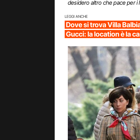
desidero altro che pace per i 
LEGGI ANCHE
Dove si trova Villa Balb
Gucci: la location è la c