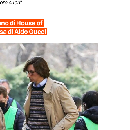
loro cuori
"
iano di House of
asa di Aldo Gucci