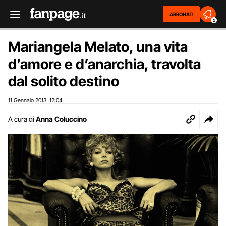
ABBONATI
2
Mariangela Melato, una vita
d’amore e d’anarchia, travolta
dal solito destino
11 Gennaio 2013
12:04
,
A cura di
Anna Coluccino