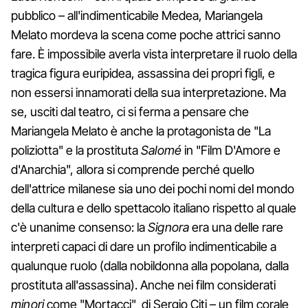
pubblico – all'indimenticabile Medea, Mariangela
Melato mordeva la scena come poche attrici sanno
fare. È impossibile averla vista interpretare il ruolo della
tragica figura euripidea, assassina dei propri figli, e
non essersi innamorati della sua interpretazione. Ma
se, usciti dal teatro, ci si ferma a pensare che
Mariangela Melato è anche la protagonista de "La
poliziotta" e la prostituta
Salomé
in "Film D'Amore e
d'Anarchia", allora si comprende perché quello
dell'attrice milanese sia uno dei pochi nomi del mondo
della cultura e dello spettacolo italiano rispetto al quale
c'è unanime consenso: la
Signora
era una delle rare
interpreti capaci di dare un profilo indimenticabile a
qualunque ruolo (dalla nobildonna alla popolana, dalla
prostituta all'assassina). Anche nei film considerati
minori
come "Mortacci" di Sergio Citi – un film corale