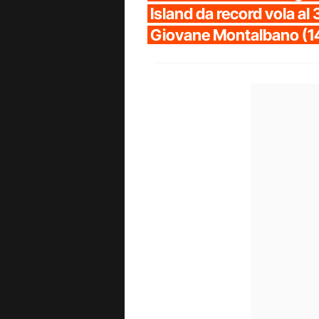
Island da record vola al 
Giovane Montalbano (1