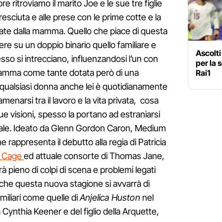
ritroviamo il marito Joe e le sue tre figlie
cresciuta e alle prese con le prime cotte e la
itate dalla mamma. Quello che piace di questa
re su un doppio binario quello familiare e
Ascolti 
so si intrecciano, influenzandosi l’un con
per la 
a mamma come tante dotata però di una
Rai1
 qualsiasi donna anche lei è quotidianamente
menarsi tra il lavoro e la vita privata, cosa
e visioni, spesso la portano ad estraniarsi
le. Ideato da Glenn Gordon Caron, Medium
 rappresenta il debutto alla regia di Patricia
s Cage
ed attuale consorte di Thomas Jane,
rà pieno di colpi di scena e problemi legati
nche questa nuova stagione si avvarrà di
miliari come quelle di
Anjelica Huston
nel
a Cynthia Keener e del figlio della Arquette,