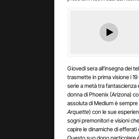
Giovedì sera all’insegna dei te
trasmette in prima visione i 19
serie a metà tra fantascienza e 
donna di Phoenix (Arizona) co
assoluta di Medium è sempre le
Arquette
) con le sue esperie
sogni premonitori e visioni ch
capire le dinamiche di efferati c
Questo suo dono particolare è