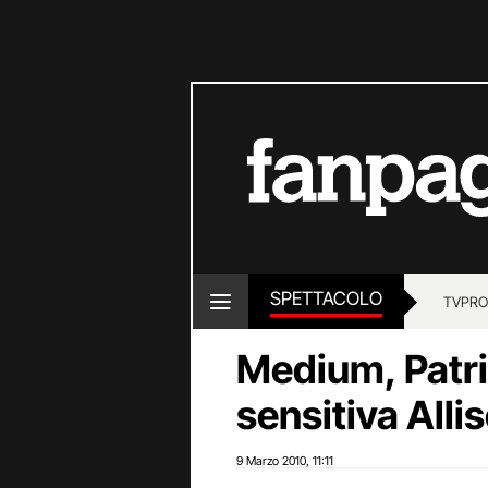
SPETTACOLO
TV
PRO
Medium, Patri
sensitiva Alli
9 Marzo 2010
11:11
,