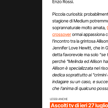
Enzo Rossi.
Piccola curiosità: probabilment
stagione di Medium potremmo 
soprannaturale molto amata,
crossover
ormai appassiona cos
l’incontro tra la grintosa Allis
Jennifer Love Hewitt, che in G
detta favorevole ma solo
“se 
perché
"Melinda ed Allison h
Allison è specializzata nel ris
dedica soprattutto ai "crimini
indagare su un caso, e succ
che l'anima di qualcuno possa
LEGGI ANCHE
Ascolti tv di ieri 27 lugl