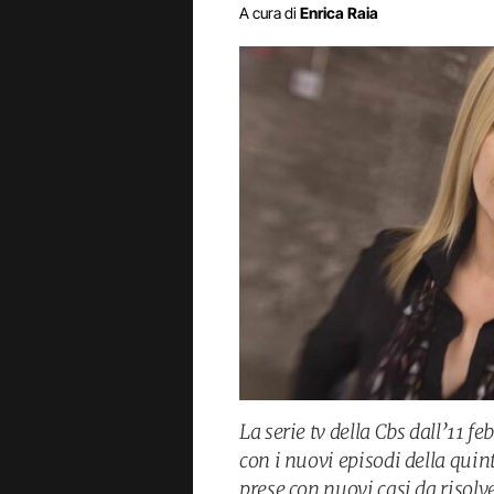
A cura di
Enrica Raia
La serie tv della Cbs dall’11 f
con i nuovi episodi della quint
prese con nuovi casi da risolv