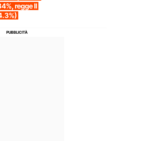
34%, regge Il
4.3%)