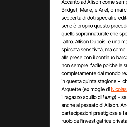
Accanto ad Allison come sempre 
Bridget, Marie, e Ariel, ormai 
scoperta di doti speciali ered
serie è proprio questo procede
quello soprannaturale che spes
l’altro. Allison Dubois, è un
spiccata sensitività, ma come
alle prese con il continuo barca
non sempre facile poichè le su
completamente dal mondo rea
in questa quinta stagione – che
Arquette (ex moglie di
Nicola
il ragazzo squillo di
Hung
) – sa
anche al passato di Allison. A
partecipazioni prestigiose e fa
ruolo dell’investigatrice privat