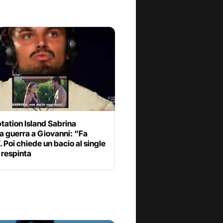
tation Island Sabrina
a guerra a Giovanni: “Fa
. Poi chiede un bacio al single
 respinta