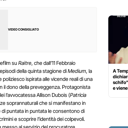
VIDEO CONSIGLIATO
lefilm su
Raitre
, che dall’11 Febbraio
A Temp
 episodi della quinta stagione di
Medium
, la
dichiar
poliziesco ispirata alle vicende reali di una
schifo”
n il dono della preveggenza. Protagonista
e viene
i l’avvocatessa Allison Dubois (
Patricia
nze soprannaturali che si manifestano in
e di puntata in puntata le consentono di
rimini e scoprire l’identità dei colpevoli.
 messo al servizio del procuratore