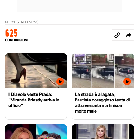
MERYL STREEP
NEWS
625
CONDIVISIONI
Il Diavolo veste Prada:
La strada è allagata,
"Miranda Priestly arriva in
l'autista coraggioso tenta di
ufficio"
attraversarla ma finisce
molto male