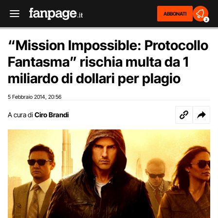
ABBONATI
2
“Mission Impossible: Protocollo
Fantasma” rischia multa da 1
miliardo di dollari per plagio
5 Febbraio 2014
20:56
,
A cura di
Ciro Brandi