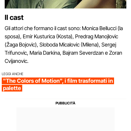
Il cast
Gli attori che formano il cast sono: Monica Bellucci (la
sposa), Emir Kusturica (Kosta), Predrag Manojlovic
(Žaga Bojovic), Sloboda Micalovic (Milena), Sergej
Trifunovic, Maria Darkina, Bajram Severdzan e Zoran
Cvijanovic.
LEGGI ANCHE
"The Colors of Motion", i film trasformati in
palette