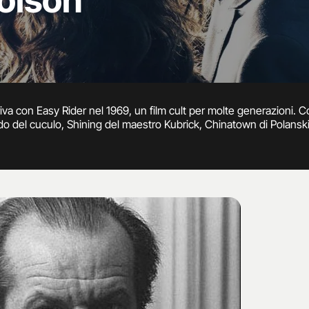
olson
iva con Easy Rider nel 1969, un film cult per molte generazioni. Co
do del cuculo, Shining del maestro Kubrick, Chinatown di Polansk
na carriera che non stenta a fermarsi.