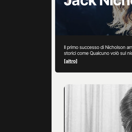
Jack Nich
Il primo successo di Nicholson arr
storici come Qualcuno volò sul ni
cambiato. Tre Oscar all’attivo e u
[altro]