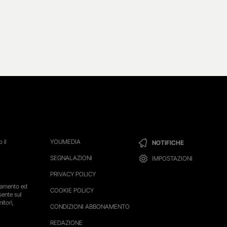
 il
YOUMEDIA
NOTIFICHE
SEGNALAZIONI
IMPOSTAZIONI
PRIVACY POLICY
ttamento ed
COOKIE POLICY
sente sul
itori,
CONDIZIONI ABBONAMENTO
REDAZIONE