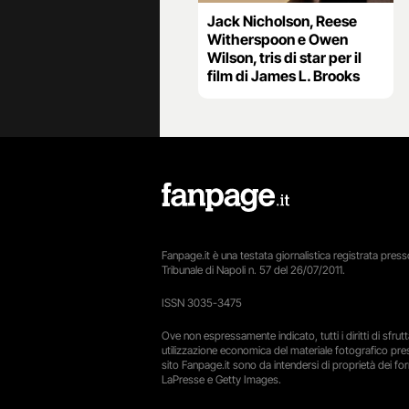
Jack Nicholson, Reese
Witherspoon e Owen
Wilson, tris di star per il
film di James L. Brooks
Fanpage.it è una testata giornalistica registrata presso
Tribunale di Napoli n. 57 del 26/07/2011.
ISSN 3035-3475
Ove non espressamente indicato, tutti i diritti di sfru
utilizzazione economica del materiale fotografico pre
sito Fanpage.it sono da intendersi di proprietà dei forn
LaPresse e Getty Images.