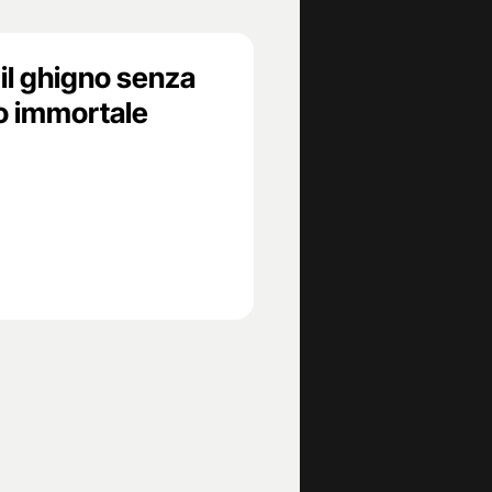
il ghigno senza
o immortale