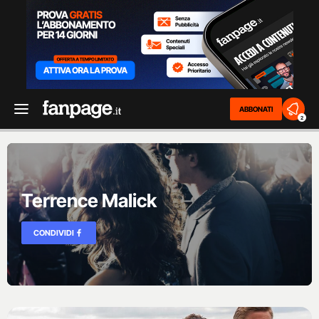
ABBONATI
2
Terrence Malick
CONDIVIDI