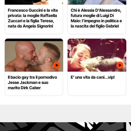
Francesco Guccini e la vita
Chi è Alessia D’Alessandro,
privata: la moglie Raffaella
futura moglie di Luigi Di
Zuccari e la figlia Teresa,
Maio: l’impegno in politica e
nata da Angela Signorini
la nascita del figlio Gabriel
Il bacio gay tra il pornodivo
E' una vita da cani...vip!
Jesse Jackman e suo
marito Dirk Caber