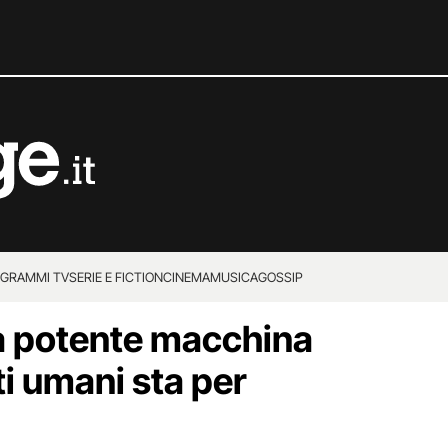
GRAMMI TV
SERIE E FICTION
CINEMA
MUSICA
GOSSIP
a potente macchina
i umani sta per