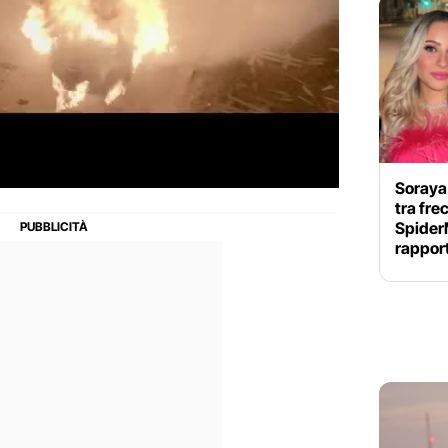
Soraya
tra fre
Spider
rappor