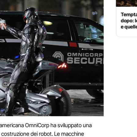
Tempta
dopo: l
e quell
 americana OmniCorp ha sviluppato una
a costruzione dei robot. Le macchine