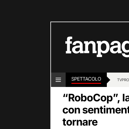
SPETTACOLO
TV
PRO
“RoboCop”, l
con sentiment
tornare