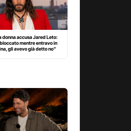
ra donna accusa Jared Leto:
bloccato mentre entravo in
a, gli avevo già detto no”