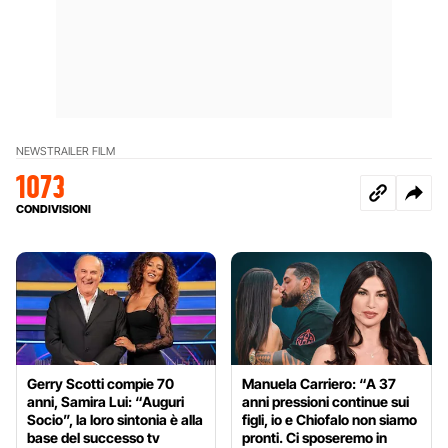
NEWS
TRAILER FILM
1073
CONDIVISIONI
Gerry Scotti compie 70
Manuela Carriero: “A 37
anni, Samira Lui: “Auguri
anni pressioni continue sui
Socio”, la loro sintonia è alla
figli, io e Chiofalo non siamo
base del successo tv
pronti. Ci sposeremo in