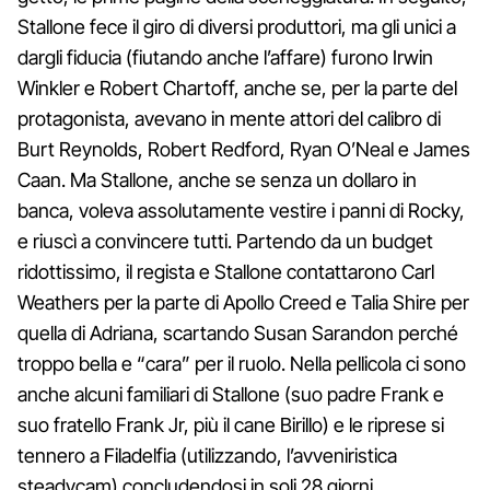
Stallone fece il giro di diversi produttori, ma gli unici a
dargli fiducia (fiutando anche l’affare) furono Irwin
Winkler e Robert Chartoff, anche se, per la parte del
protagonista, avevano in mente attori del calibro di
Burt Reynolds, Robert Redford, Ryan O’Neal e James
Caan. Ma Stallone, anche se senza un dollaro in
banca, voleva assolutamente vestire i panni di Rocky,
e riuscì a convincere tutti. Partendo da un budget
ridottissimo, il regista e Stallone contattarono Carl
Weathers per la parte di Apollo Creed e Talia Shire per
quella di Adriana, scartando Susan Sarandon perché
troppo bella e “cara” per il ruolo. Nella pellicola ci sono
anche alcuni familiari di Stallone (suo padre Frank e
suo fratello Frank Jr, più il cane Birillo) e le riprese si
tennero a Filadelfia (utilizzando, l’avveniristica
steadycam) concludendosi in soli 28 giorni.